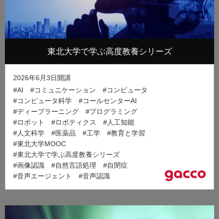
東北大学で学ぶ高度教養シリーズ
2026年6月3日開講
#AI
#コミュニケーション
#コンピュータ
#コンピュータ科学
#コールセンターAI
#ディープラーニング
#プログラミング
#ロボット
#ロボティクス
#人工知能
#人文科学
#医薬品
#工学
#教育と学習
#東北大学MOOC
#東北大学で学ぶ高度教養シリーズ
#画像認識
#自然言語処理
#自閉症
#音声エージェント
#音声認識