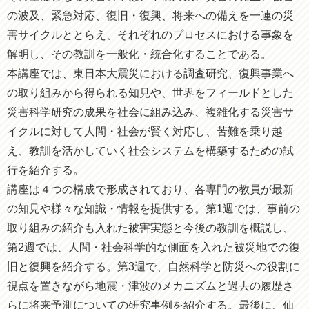
の波及、緊急対応、復旧・復興、将来への備えを一連の災
害サイクルととらえ、それぞれのプロセスにおける事象を
解明し、その教訓を一般化・統合化することである。
本講座では、東日本大震災における調査研究、復興事業へ
の取り組みから得られる知見や、世界をフィールドとした
災害科学研究の成果を社会に組み込み、複雑化する災害サ
イクルに対して人間・社会が賢く対応し、苦難を乗り越
え、教訓を活かしていく社会システムを構築するための試
行を紹介する。
講座は４つの構成で形成されており、各専門の教員が最新
の知見や様々な知識・情報を提供する。第1週では、事前の
取り組みの紹介も入れた被害実態と今後の教訓を概説し、
第2週では、人間・社会科学的な側面を入れた被災地での復
旧と復興を紹介する。第3週で、自然科学と防災への役割に
視点を置きながら地震・津波のメカニズムと過去の履歴さ
らに将来予測についての研究事例を紹介する。最後に、仙