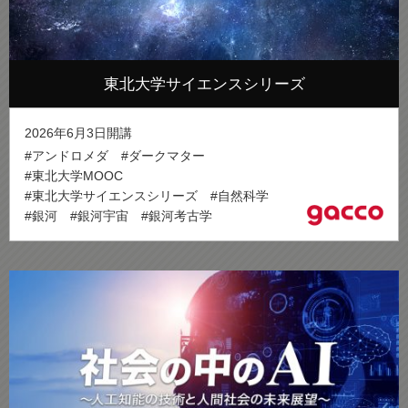
東北大学サイエンスシリーズ
2026年6月3日開講
#アンドロメダ
#ダークマター
#東北大学MOOC
#東北大学サイエンスシリーズ
#自然科学
#銀河
#銀河宇宙
#銀河考古学