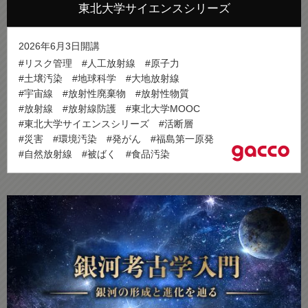
東北大学サイエンスシリーズ
2026年6月3日開講
#リスク管理
#人工放射線
#原子力
#土壌汚染
#地球科学
#大地放射線
#宇宙線
#放射性廃棄物
#放射性物質
#放射線
#放射線防護
#東北大学MOOC
#東北大学サイエンスシリーズ
#活断層
#災害
#環境汚染
#発がん
#福島第一原発
#自然放射線
#被ばく
#食品汚染