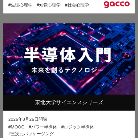
#生理心理学
#知覚心理学
#社会心理学
東北大学サイエンスシリーズ
2026年8月26日開講
#MOOC
#パワー半導体
#ロジック半導体
#三次元パッケージング