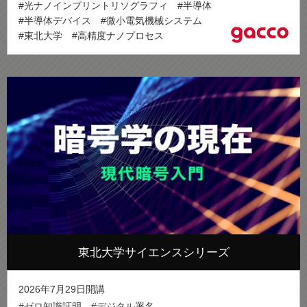
#光ナノインプリントリソグラフィ
#半導体
#半導体デバイス
#微小電気機械システム
#東北大学
#高精度ナノプロセス
東北大学サイエンスシリーズ
2026年7月29日開講
#ゼロ知識証明
#デジタル署名