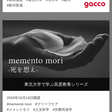
#銀河形成
東北大学で学ぶ高度教養シリーズ
2026年10月14日開講
#memento mori
#グリーフケア
#メメントモリ
#人文科学
#宗教民俗学