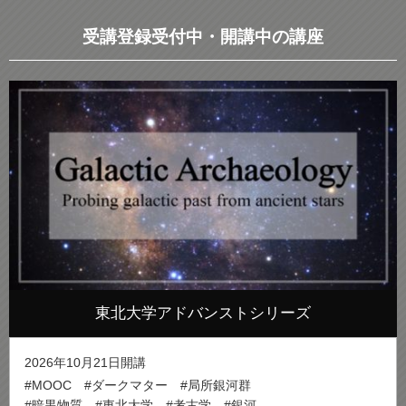
受講登録受付中・開講中の講座
東北大学アドバンストシリーズ
2026年10月21日開講
#MOOC
#ダークマター
#局所銀河群
#暗黒物質
#東北大学
#考古学
#銀河