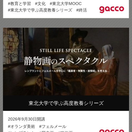
#教育と学習
#文化
#東北大学MOOC
#東北大学で学ぶ高度教養シリーズ
#終活
東北大学で学ぶ高度教養シリーズ
2026年9月30日開講
#オランダ美術
#フェルメール