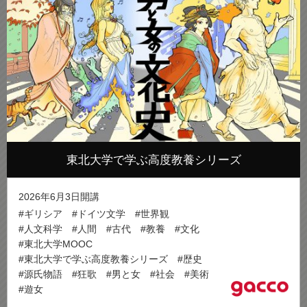
東北大学で学ぶ高度教養シリーズ
2026年6月3日開講
#ギリシア
#ドイツ文学
#世界観
#人文科学
#人間
#古代
#教養
#文化
#東北大学MOOC
#東北大学で学ぶ高度教養シリーズ
#歴史
#源氏物語
#狂歌
#男と女
#社会
#美術
#遊女