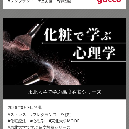
#レンブラント
#歴史画
#静物画
東北大学で学ぶ高度教養シリーズ
2026年9月9日開講
#ストレス
#フレグランス
#化粧
#化粧療法
#心理学
#東北大学MOOC
#東北大学で学ぶ高度教養シリーズ