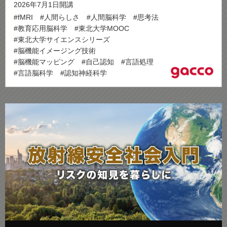
2026年7月1日開講
#fMRI
#人間らしさ
#人間脳科学
#思考法
#教育応用脳科学
#東北大学MOOC
#東北大学サイエンスシリーズ
#脳機能イメージング技術
#脳機能マッピング
#自己認知
#言語処理
#言語脳科学
#認知神経科学