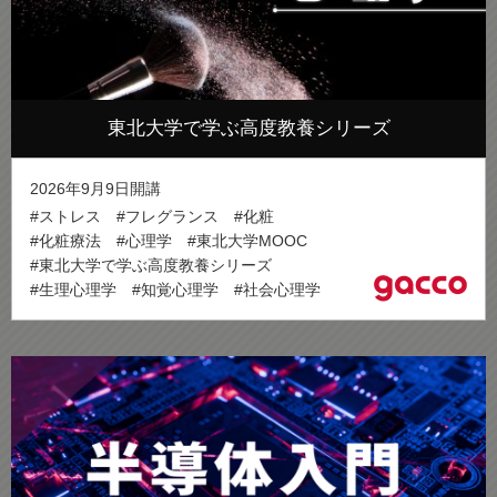
東北大学で学ぶ高度教養シリーズ
2026年9月9日開講
#ストレス
#フレグランス
#化粧
#化粧療法
#心理学
#東北大学MOOC
#東北大学で学ぶ高度教養シリーズ
#生理心理学
#知覚心理学
#社会心理学