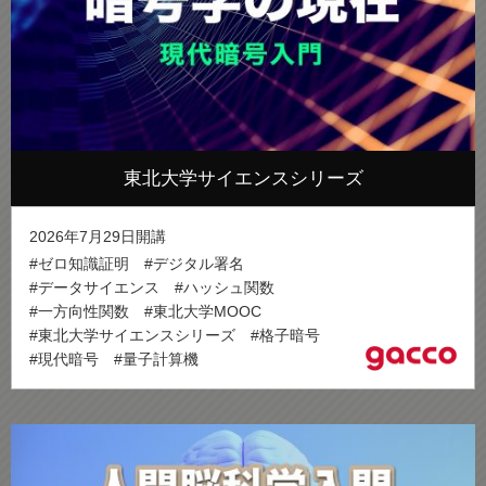
東北大学サイエンスシリーズ
2026年7月29日開講
#ゼロ知識証明
#デジタル署名
#データサイエンス
#ハッシュ関数
#一方向性関数
#東北大学MOOC
#東北大学サイエンスシリーズ
#格子暗号
#現代暗号
#量子計算機