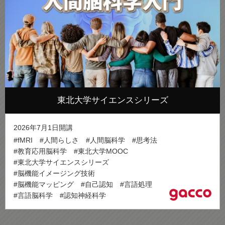
東北大学サイエンスシリーズ
2026年7月1日開講
#fMRI
#人間らしさ
#人間脳科学
#思考法
#教育応用脳科学
#東北大学MOOC
#東北大学サイエンスシリーズ
#脳機能イメージング技術
#脳機能マッピング
#自己認知
#言語処理
#言語脳科学
#認知神経科学