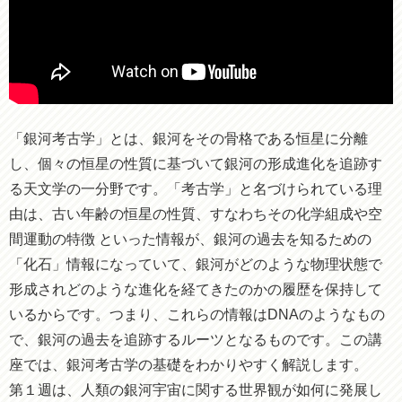
「銀河考古学」とは、銀河をその骨格である恒星に分離
し、個々の恒星の性質に基づいて銀河の形成進化を追跡す
る天文学の一分野です。「考古学」と名づけられている理
由は、古い年齢の恒星の性質、すなわちその化学組成や空
間運動の特徴 といった情報が、銀河の過去を知るための
「化石」情報になっていて、銀河がどのような物理状態で
形成されどのような進化を経てきたのかの履歴を保持して
いるからです。つまり、これらの情報はDNAのようなもの
で、銀河の過去を追跡するルーツとなるものです。この講
座では、銀河考古学の基礎をわかりやすく解説します。
第１週は、人類の銀河宇宙に関する世界観が如何に発展し