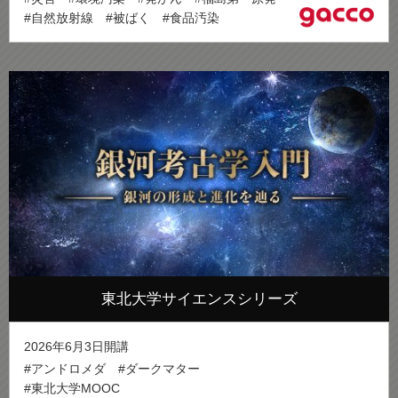
#自然放射線
#被ばく
#食品汚染
東北大学サイエンスシリーズ
2026年6月3日開講
#アンドロメダ
#ダークマター
#東北大学MOOC