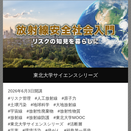
東北大学サイエンスシリーズ
2026年6月3日開講
#リスク管理
#人工放射線
#原子力
#土壌汚染
#地球科学
#大地放射線
#宇宙線
#放射性廃棄物
#放射性物質
#放射線
#放射線防護
#東北大学MOOC
#東北大学サイエンスシリーズ
#活断層
#災害
#環境汚染
#発がん
#福島第一原発