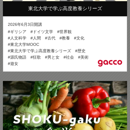
東北大学で学ぶ高度教養シリーズ
2026年6月3日開講
#ギリシア
#ドイツ文学
#世界観
#人文科学
#人間
#古代
#教養
#文化
#東北大学MOOC
#東北大学で学ぶ高度教養シリーズ
#歴史
#源氏物語
#狂歌
#男と女
#社会
#美術
#遊女