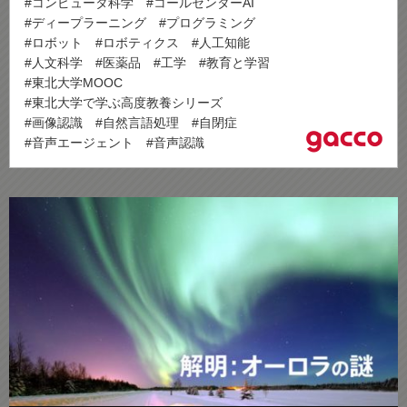
#コンピュータ科学
#コールセンターAI
#ディープラーニング
#プログラミング
#ロボット
#ロボティクス
#人工知能
#人文科学
#医薬品
#工学
#教育と学習
#東北大学MOOC
#東北大学で学ぶ高度教養シリーズ
#画像認識
#自然言語処理
#自閉症
#音声エージェント
#音声認識