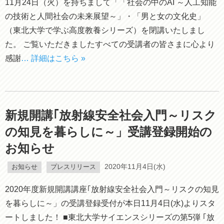
11月24日（火）を持ちまして「「社会の中のAI ～人工知能
の技術と人間社会の未来展望～」・「男と女の文化史」
（東北大学で学ぶ高度教養シリーズ）を閉講いたしまし
た。 ご覧いただきましたすべての受講者の皆さまに心より
感謝
… 詳細はこちら »
新規開講｢放射線安全社会入門～リスク
の知見を暮らしに～」受講登録開始の
お知らせ
お知らせ
プレスリリース
2020年11月4日(水)
2020年度新規開講講座｢放射線安全社会入門～リスクの知見
を暮らしに～」の受講登録受付が本日11月4日(水)よりスタ
ートしました！ ■東北大学サイエンスシリーズの第5弾 ｢放