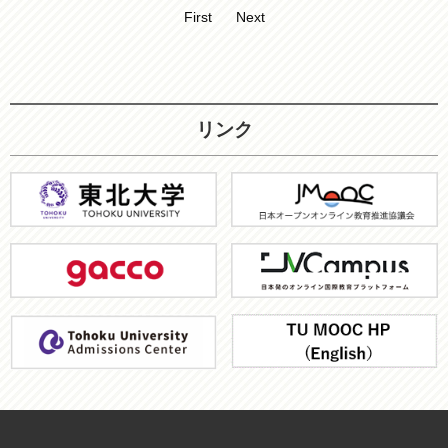
First
Next
リンク
東
JMOOC
北
大
gacco
JV-
学
Campus
ア
TU
ド
MOOC
ミ
HP
ッ
シ