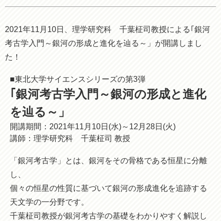
2021年11月10日、理学研究科 千葉柾司教授による｢銀河
考古学入門～銀河の形成と進化を辿る～」が開講しまし
た！
■東北大学サイエンスシリーズの第3弾
｢銀河考古学入門～銀河の形成と進化
を辿る～」
開講期間：2021年11月10日(水)～12月28日(火)
講師：理学研究科 千葉柾司 教授
「銀河考古学」とは、銀河をその骨格である恒星に分離
し、
個々の恒星の性質に基づいて銀河の形成進化を追跡する
天文学の一分野です。
千葉柾司教授が銀河考古学の基礎をわかりやすく解説し