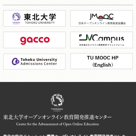
東
JMOOC
北
大
gacco
JV-
学
Campus
ア
TU
ド
MOOC
ミ
HP
ッ
シ
ョ
ン
機
構