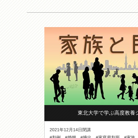
東北大学で学ぶ高度教養
2021年12月14日閉講
#判例
#婚姻
#嫡出
#家庭裁判所
#家族