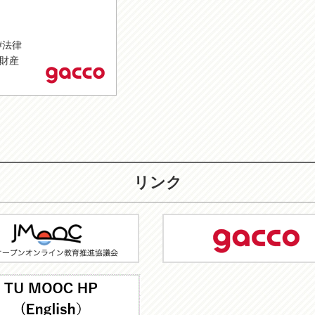
#法律
#財産
リンク
C
gacco