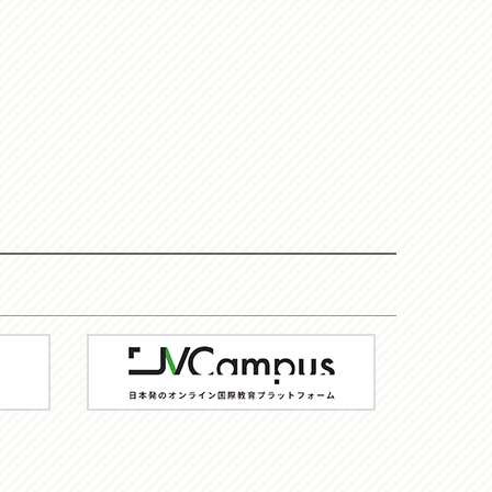
JV-
Campus