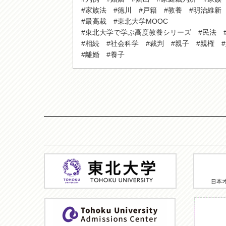
#家族法
#徳川
#戸籍
#教養
#明治維新
#最高裁
#東北大学MOOC
#東北大学で学ぶ高度教養シリーズ
#民法
#相続
#社会科学
#裁判
#親子
#親権
#離婚
#養子
東
JMOO
北
大
学
ア
TU
ド
MOOC