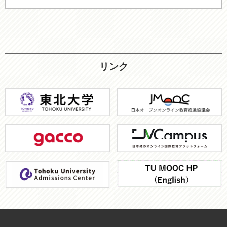
リンク
東
JMOOC
北
大
gacco
JV-
学
Campus
ア
TU
ド
MOOC
ミ
HP
ッ
シ