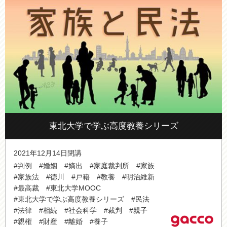
東北大学で学ぶ高度教養シリーズ
2021年12月14日閉講
#判例
#婚姻
#嫡出
#家庭裁判所
#家族
#家族法
#徳川
#戸籍
#教養
#明治維新
#最高裁
#東北大学MOOC
#東北大学で学ぶ高度教養シリーズ
#民法
#法律
#相続
#社会科学
#裁判
#親子
#親権
#財産
#離婚
#養子