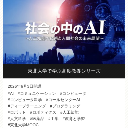
東北大学で学ぶ高度教養シリーズ
2026年6月3日開講
#AI
#コミュニケーション
#コンピュータ
#コンピュータ科学
#コールセンターAI
#ディープラーニング
#プログラミング
#ロボット
#ロボティクス
#人工知能
#人文科学
#医薬品
#工学
#教育と学習
#東北大学MOOC