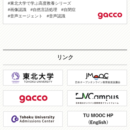
#東北大学で学ぶ高度教養シリーズ
#画像認識
#自然言語処理
#自閉症
#音声エージェント
#音声認識
リンク
東
JMOOC
北
大
gacco
JV-
学
Campus
ア
TU
ド
MOOC
ミ
HP