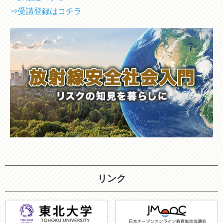
⇒受講登録はコチラ
リンク
東
JMOOC
北