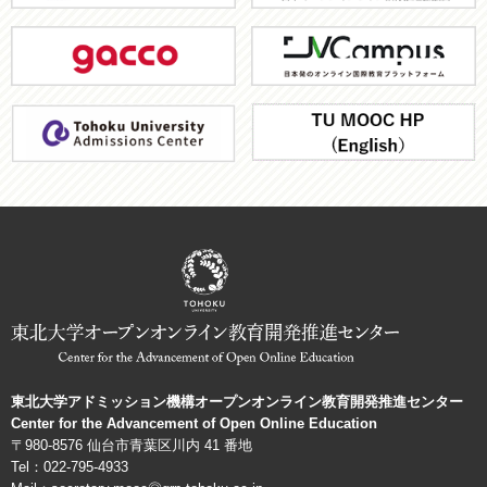
大
gacco
JV-
学
Campus
ア
TU
ド
MOOC
ミ
HP
ッ
シ
ョ
ン
機
構
東北大学アドミッション機構オープンオンライン教育開発推進センター
Center for the Advancement of Open Online Education
〒980-8576 仙台市青葉区川内 41 番地
Tel：022-795-4933