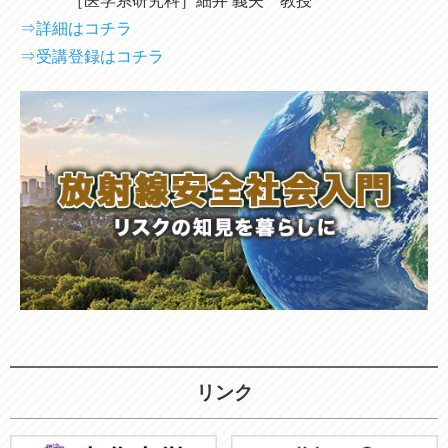
［医学系研究科］細井 義夫 教授
⇒詳細はコチラ
⇒受講登録はコチラ
リンク
東
JMOOC