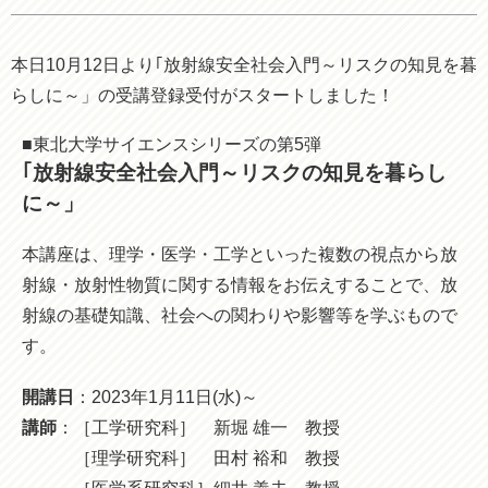
本日10月12日より｢放射線安全社会入門～リスクの知見を暮
らしに～」の受講登録受付がスタートしました！
■東北大学サイエンスシリーズの第5弾
｢放射線安全社会入門～リスクの知見を暮らし
に～」
本講座は、理学・医学・工学といった複数の視点から放
射線・放射性物質に関する情報をお伝えすることで、放
射線の基礎知識、社会への関わりや影響等を学ぶもので
す。
開講日
：2023年1月11日(水)～
講師
：［工学研究科］ 新堀 雄一 教授
［理学研究科］ 田村 裕和 教授