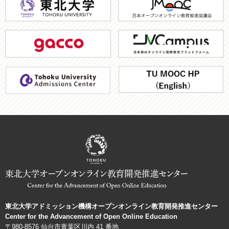
北
大
gacco
JV-
学
Campus
ア
TU
ド
MOOC
ミ
HP
ッ
シ
ョ
ン
機
構
東北大学アドミッション機構オープンオンライン教育開発推進センター
Center for the Advancement of Open Online Education
〒980-8576 仙台市青葉区川内 41 番地