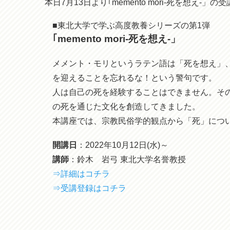
本日7月13日より｢memento mori-死を想え
■東北大学で学ぶ高度教養シリーズの第1弾
｢memento mori-死を想え-」
メメント・モリというラテン語は「死を想え」
を迎えることを忘れるな！という警句です。
人は自己の死を経験することはできません。そ
の死を通じた文化を創造してきました。
本講座では、宗教民俗学的観点から「死」につ
開講日
：2022年10月12日(水)～
講師
：鈴木 岩弓 東北大学名誉教授
⇒詳細はコチラ
⇒受講登録はコチラ