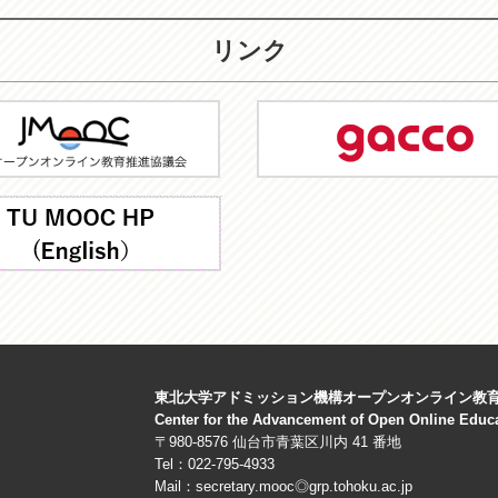
リンク
C
gacco
東北大学アドミッション機構オープンオンライン教
Center for the Advancement of Open Online Educ
〒980-8576 仙台市青葉区川内 41 番地
Tel：022-795-4933
Mail：secretary.mooc◎grp.tohoku.ac.jp