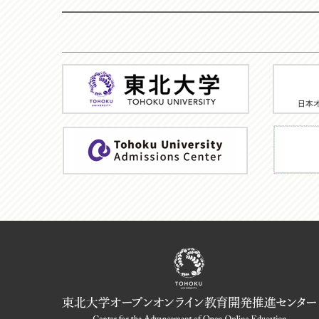
東
JMOO
北
大
学
ア
TU
ド
MOOC
ミ
HP
ッ
シ
ョ
ン
機
構