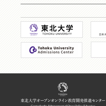
東
JMOO
北
大
学
ア
TU
ド
MOOC
ミ
HP
ッ
シ
ョ
ン
機
構