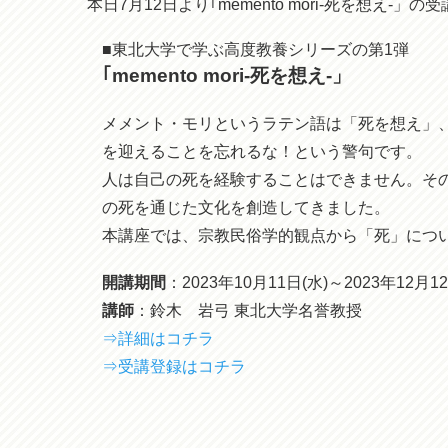
本日7月12日より｢memento mori-死を想え
■東北大学で学ぶ高度教養シリーズの第1弾
｢memento mori-死を想え-」
メメント・モリというラテン語は「死を想え」
を迎えることを忘れるな！という警句です。
人は自己の死を経験することはできません。そ
の死を通じた文化を創造してきました。
本講座では、宗教民俗学的観点から「死」につ
開講期間
：2023年10月11日(水)～2023年12月1
講師
：鈴木 岩弓 東北大学名誉教授
⇒詳細はコチラ
⇒受講登録はコチラ