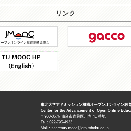
リンク
C
gacco
東北大学アドミッション機構オープンオンライン教
Center for the Advancement of Open Online Educ
〒980-8576 仙台市青葉区川内 41 番地
Tel：022-795-4933
Mail：secretary.mooc◎grp.tohoku.ac.jp