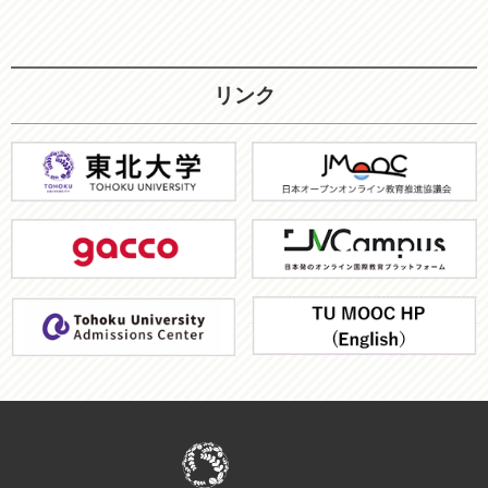
リンク
東
JMOOC
北
大
gacco
JV-
学
Campus
ア
TU
ド
MOOC
ミ
HP
ッ
シ
ョ
ン