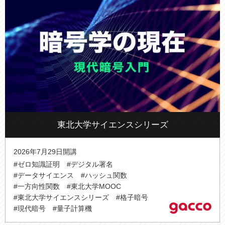
東北大学サイエンスシリーズ
2026年7月29日開講
#ゼロ知識証明
#デジタル署名
#データサイエンス
#ハッシュ関数
#一方向性関数
#東北大学MOOC
#東北大学サイエンスシリーズ
#格子暗号
#現代暗号
#量子計算機