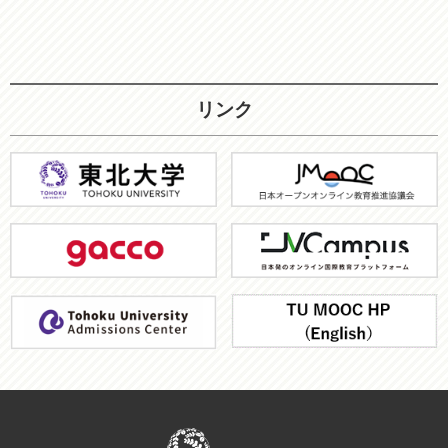
リンク
東
JMOOC
北
大
gacco
JV-
学
Campus
ア
TU
ド
MOOC
ミ
HP
ッ
シ
ョ