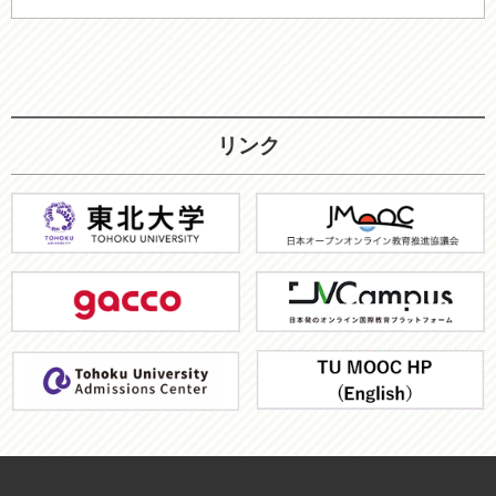
リンク
東
JMOOC
北
大
gacco
JV-
学
Campus
ア
TU
ド
MOOC
ミ
HP
ッ
シ