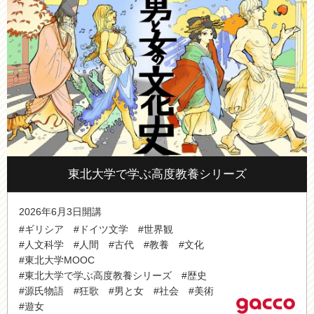
東北大学で学ぶ高度教養シリーズ
2026年6月3日開講
#ギリシア
#ドイツ文学
#世界観
#人文科学
#人間
#古代
#教養
#文化
#東北大学MOOC
#東北大学で学ぶ高度教養シリーズ
#歴史
#源氏物語
#狂歌
#男と女
#社会
#美術
#遊女