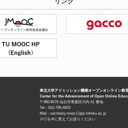
リンク
C
gacco
東北大学アドミッション機構オープンオンライン教
Center for the Advancement of Open Online Educ
〒980-8576 仙台市青葉区川内 41 番地
Tel：022-795-4933
Mail：secretary.mooc◎grp.tohoku.ac.jp
※◎を＠に変えてお送りください