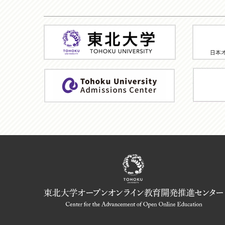
東
JMOO
北
大
学
ア
TU
ド
MOOC
ミ
HP
ッ
シ
ョ
ン
機
構