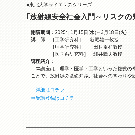
■東北大学サイエンスシリーズ
｢放射線安全社会入門～リスクの
開講期間
：2025年1月15日(水)～3月18日(火)
講 師
：［工学研究科］ 新堀雄一教授
［理学研究科］ 田村裕和教授
［医学系研究科］ 細井義夫教授
講座紹介
：
本講座は、理学・医学・工学といった複数の視
ことで、放射線の基礎知識、社会への関わりや
⇒詳細はコチラ
⇒受講登録はコチラ