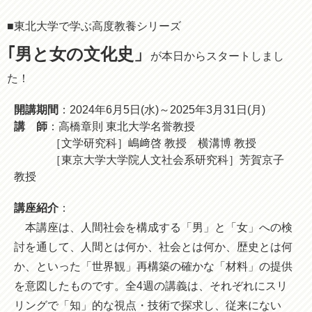
■東北大学で学ぶ高度教養シリーズ
｢男と女の文化史」
が本日からスタートしまし
た！
開講期間
：2024年6月5日(水)～2025年3月31日(月)
講 師
：高橋章則 東北大学名誉教授
［文学研究科］嶋﨑啓 教授 横溝博 教授
［東京大学大学院人文社会系研究科］芳賀京子
教授
講座紹介
：
本講座は、人間社会を構成する「男」と「女」への検
討を通して、人間とは何か、社会とは何か、歴史とは何
か、といった「世界観」再構築の確かな「材料」の提供
を意図したものです。全4週の講義は、それぞれにスリ
リングで「知」的な視点・技術で探求し、従来にない