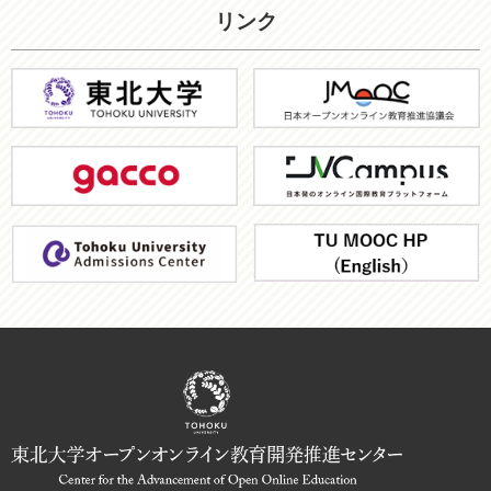
リンク
東
JMOOC
北
大
gacco
JV-
学
Campus
ア
TU
ド
MOOC
ミ
HP
ッ
シ
ョ
ン
機
構