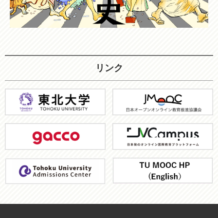
リンク
東
JMOOC
北
大
gacco
JV-
学
Campus
ア
TU
ド
MOOC
ミ
HP
ッ
シ