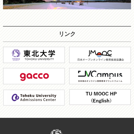
リンク
東
JMOOC
北
大
gacco
JV-
学
Campus
ア
TU
ド
MOOC
ミ
HP
ッ
シ
ョ