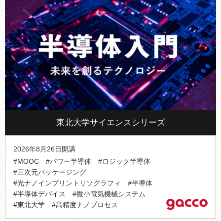
東北大学サイエンスシリーズ
2026年8月26日開講
#MOOC
#パワー半導体
#ロジック半導体
#三次元パッケージング
#光ナノインプリントリソグラフィ
#半導体
#半導体デバイス
#微小電気機械システム
#東北大学
#高精度ナノプロセス