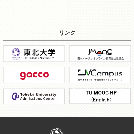
リンク
東
JMOOC
北
大
gacco
JV-
学
Campus
ア
TU
ド
MOOC
ミ
HP
ッ
シ
ョ