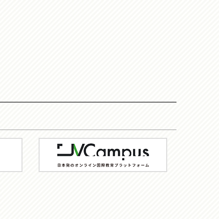
JV-
Campus