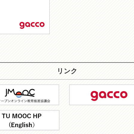
リンク
C
gacco