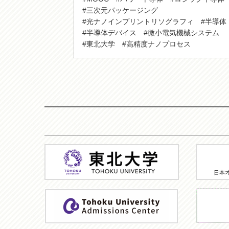
#三次元パッケージング
#光ナノインプリントリソグラフィ
#半導体
#半導体デバイス
#微小電気機械システム
#東北大学
#高精度ナノプロセス
東
JMOO
北
大
学
ア
TU
ド
MOOC
ミ
HP