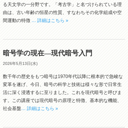
る天文学の一分野です。「考古学」と名づけられている理
由は、古い年齢の恒星の性質、すなわちその化学組成や空
間運動の特徴
… 詳細はこちら »
暗号学の現在―現代暗号入門
2026年5月13日(水)
数千年の歴史をもつ暗号は1970年代以降に根本的で急峻な
変革を遂げ、今日、暗号の科学と技術は様々な形で日常生
活に深く浸透するに至りました。これを現代暗号と呼びま
す。この講座では現代暗号の原理と特徴、基本的な機能、
社会基盤
… 詳細はこちら »