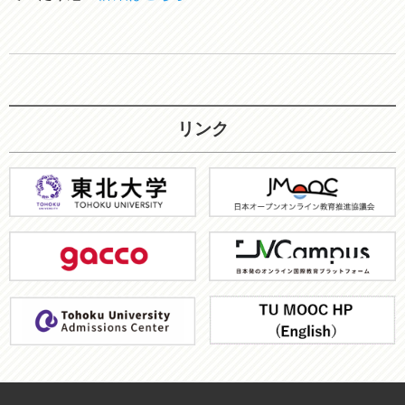
リンク
東
JMOOC
北
大
gacco
JV-
学
Campus
ア
TU
ド
MOOC
ミ
HP
ッ
シ