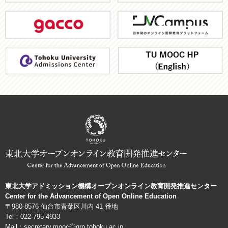
大
gacco
JV-
学
Campus
ア
TU
ド
MOOC
ミ
HP
ッ
シ
ョ
ン
機
構
東北大学アドミッション機構オープンオンライン教育開発推進センター
Center for the Advancement of Open Online Education
〒980-8576 仙台市青葉区川内 41 番地
Tel：022-795-4933
Mail：secretary.mooc◎grp.tohoku.ac.jp